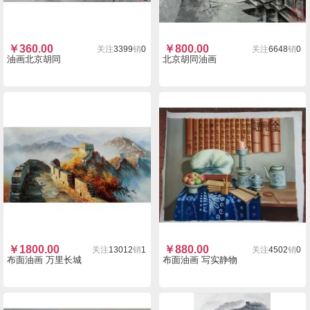
￥
360.00
￥
800.00
关注
3399
销
0
关注
6648
销
0
油画北京胡同
北京胡同油画
￥
1800.00
￥
880.00
关注
13012
销
1
关注
4502
销
0
布面油画 万里长城
布面油画 写实静物