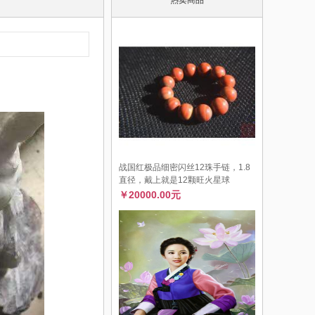
战国红极品细密闪丝12珠手链，1.8
直径，戴上就是12颗旺火星球
￥20000.00元