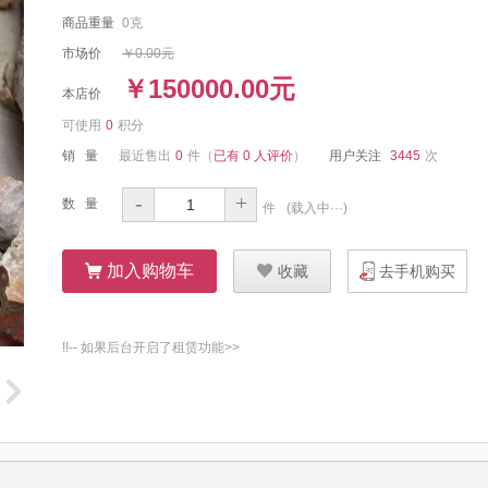
商品重量
0克
市场价
￥0.00元
￥150000.00元
本店价
可使用
0
积分
销 量
最近售出
0
件
（
已有 0 人评价
）
用户关注
3445
次
-
+
数 量
件
(
载入中···
)
ŭ
加入购物车
Ū
收藏
去手机购买
!!-- 如果后台开启了租赁功能>>