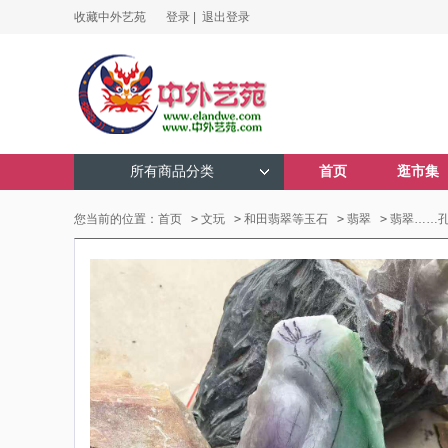
收藏中外艺苑
登录 |
退出登录
所有商品分类
首页
逛市集
您当前的位置：
首页
>
文玩
>
和田翡翠等玉石
>
翡翠
>
翡翠……