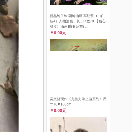
精品​纯手绘 朝鲜油画 车明哲（白白
新4）人物油​画，长117宽79 【画心
材质】油画布(亚麻布) ...
￥0.00元
吴文健现作《九鱼力争上游系列》尺
寸70✘160cm
￥0.00元