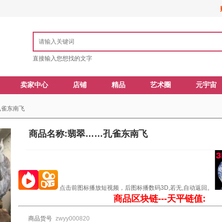
直接输入您想找的文字
卖家中心
店铺
精品
艺术圈
元宇宙
孔雀东南飞
商品名称:翡翠……孔雀东南飞
点击前图标播放短视频，后图标播数码3D,若无,自动返回。
商品区块链---天平链值:
商品货号
zwyy000820