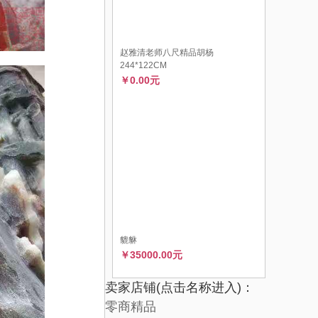
赵雅清老师八尺精品胡杨
244*122CM
￥0.00元
貔貅
￥35000.00元
卖家店铺(点击名称进入)：
零商精品