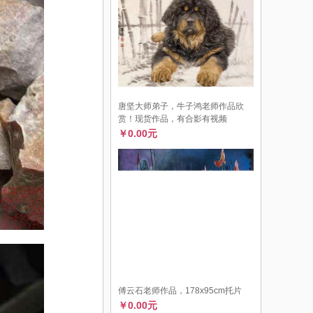
唐坚大师弟子，牛子鸿老师作品欣
赏！现货作品，有合影有视频
￥0.00元
傅云石老师作品，178x95cm托片
￥0.00元