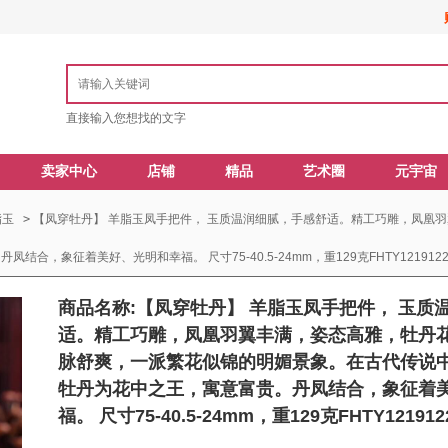
直接输入您想找的文字
卖家中心
店铺
精品
艺术圈
元宇宙
脂玉
>
【凤穿牡丹】 羊脂玉凤手把件， 玉质温润细腻，手感舒适。精工巧雕，凤凰
象征着美好、光明和幸福。 尺寸75-40.5-24mm，重129克FHTY12191221
商品名称:【凤穿牡丹】 羊脂玉凤手把件， 玉质
适。精工巧雕，凤凰羽翼丰满，姿态高雅，牡丹
脉舒爽，一派繁花似锦的明媚景象。在古代传说中
牡丹为花中之王，寓意富贵。丹凤结合，象征着
福。 尺寸75-40.5-24mm，重129克FHTY121912