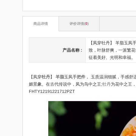
商品详情
评价详情(
0
)
【凤穿牡丹】 羊脂玉凤
产品名称 :
致，叶脉舒爽，一派繁花
征着美好、光明和幸福。 尺寸7
【凤穿
牡丹
】
羊脂
玉凤手
把件
， 玉质温润细腻，手感舒
媚景
象
。在古代传说中，凤为鸟中之王;
牡丹
为花中之王
FHTY12191221712PZT