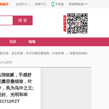
购物车
会员中心
卖家中心
手机版
案例网链接>>>
社区
地域
羽翼丰满，姿态高雅，牡丹花瓣层叠细致，叶脉舒爽，一派繁花似锦的
712PZT
温润细腻，手感舒
花瓣层叠细致，叶
，凤为鸟中之王;
美好、光明和幸
21712PZT