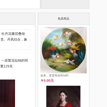
热卖商品
，牡丹花瓣层叠细
富贵。丹凤结合，象
，一派繁花似锦的明
重129克
金鱼，富贵有余80x80
￥0.00元