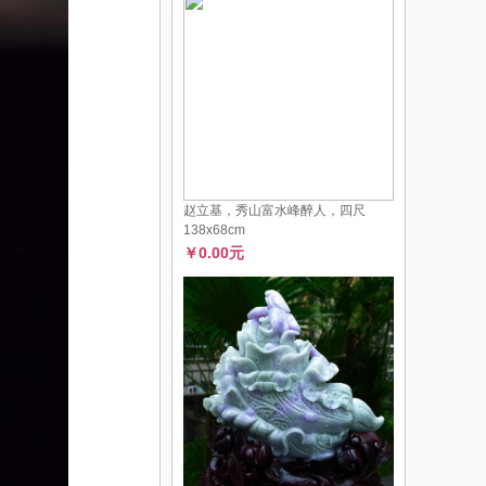
赵立基，秀山富水峰醉人，四尺
138x68cm
￥0.00元