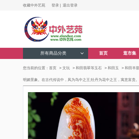
收藏中外艺苑
登录 |
退出登录
所有商品分类
首页
逛市集
您当前的位置：
首页
>
文玩
>
和田翡翠等玉石
>
和田玉
>
和田羊
明媚景象。在古代传说中，凤为鸟中之王;牡丹为花中之王，寓意富贵。丹凤结合，