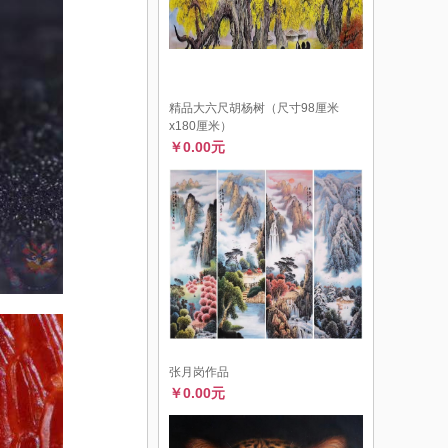
精品大六尺胡杨树（尺寸98厘米
x180厘米）
￥0.00元
张月岗作品
￥0.00元