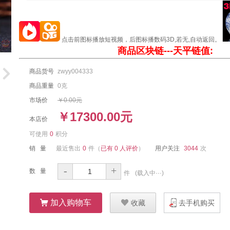
点击前图标播放短视频，后图标播数码3D,若无,自动返回。
商品区块链---天平链值:
商品货号
zwyy004333
商品重量
0克
市场价
￥0.00元
￥17300.00元
本店价
可使用
0
积分
销 量
最近售出
0
件
（
已有 0 人评价
）
用户关注
3044
次
-
+
数 量
件
(
载入中···
)
ŭ
加入购物车
Ū
收藏
去手机购买