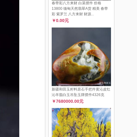
春带彩八方来财 白菜摆件 价格
13800 缅甸天然翡翠A货 精美 春带
彩 紫罗兰 八方来财 财源...
￥0.00元
新疆和田玉籽料原石手把件黄沁皮红
沁羊脂白玉吊坠玉牌摆件4326克
￥7680000.00元