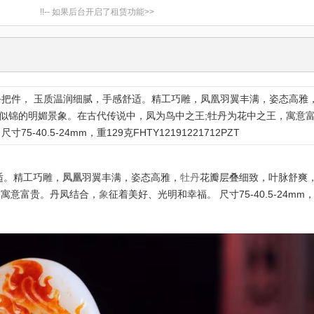
!!-- 如果后台开启了租赁功能>>
手把件， 玉质温润细腻，手感舒适。精工巧雕，凤凰羽翼丰满，姿态高雅
似锦的明媚景象。在古代传说中，凤为鸟中之王;牡丹为花中之王，寓意
5-40.5-24mm，重129克FHTY12191221712PZT
适。精工巧雕，
凤凰
羽翼丰满，姿态高雅，
牡丹
花瓣层叠细致，叶脉舒爽
，寓意富贵。丹凤结合，
象
征着美好、光明和幸福。 尺寸75-40.5-24mm，