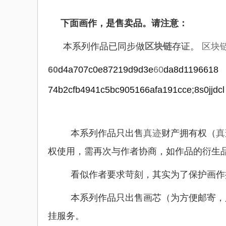
下面画作，是售卖品。请
注意：
本系列作品已同步做
区块链
存证。
区块
60
d4a707c0e87219d9d3e
60
da8d119
66
18
74
b2cfb4941c5bc905166afa191cce;8s0jjdcl
本系列作品只出售
真迹
财产拥有权（
真
权使用，需再次与作者协商，如作品的衍生
看似作者要求苛刻，其实为了保护画作拥
本系列作品只出售画芯（为方便邮寄，只
挂服务。