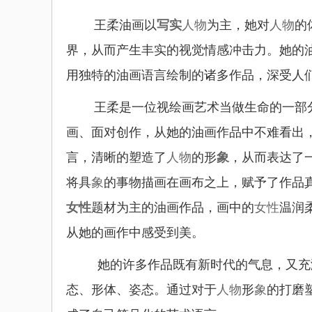
王柔油画以
写实
人物
为主，她对
人物
的
界，从而产生丰实的视觉情感冲击力。她的
用独特的油画语言绘制的诸多作品，深受人
王柔是一位视绘画艺术当做生命的一部分
画、面对创作，从她的油画作品中不难看出
言，清晰的塑造了
人物
的形
象
，从而表达了
将具
象
的事物描画在画布之上，赋予了作品
女性
题材为主的油画作品，画中的
女性
温润
从她的画作中感受到美。
她的许多作品既有新时代的气息，又充
态、形体、姿态。通过对于
人物
形
象
的打磨