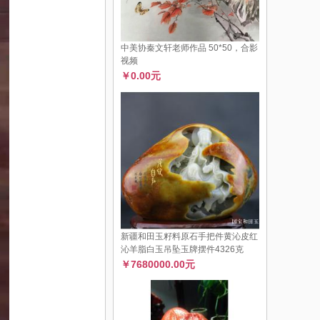
中美协秦文轩老师作品 50*50，合影
视频
￥0.00元
新疆和田玉籽料原石手把件黄沁皮红
沁羊脂白玉吊坠玉牌摆件4326克
￥7680000.00元