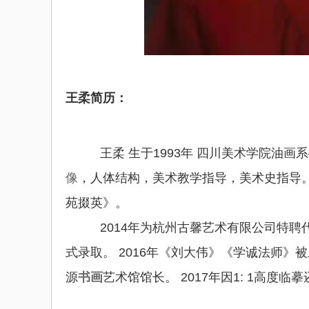
王柔简历：
王柔 生于1993年 四川美术学院油画系
像
，人体结构，美术教学指导，美术史指导
苑掇英》。
2014年为杭州古馨艺术有限公司特聘代言
式录取。 2016年《刘大伟》《学诚法师》
源
书画
艺术馆馆长。 2017年因1: 1高度