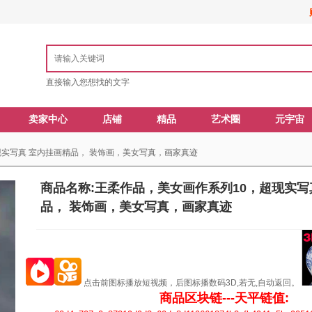
直接输入您想找的文字
卖家中心
店铺
精品
艺术圈
元宇宙
实写真 室内挂画精品， 装饰画，美女写真，画家真迹
商品名称:王柔作品，美女画作系列10，超现实写
品， 装饰画，美女写真，画家真迹
点击前图标播放短视频，后图标播数码3D,若无,自动返回。
商品区块链---天平链值: