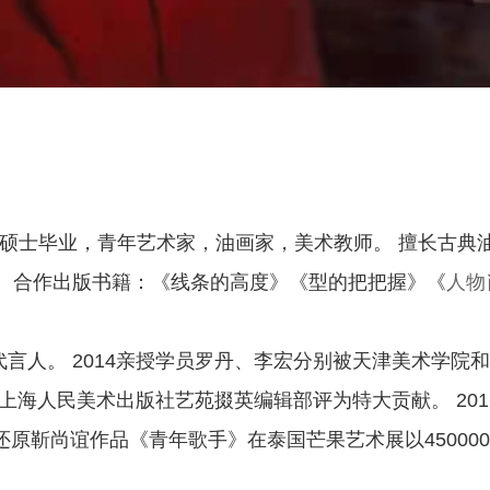
硕士毕业，青年艺术家，油画家，美术教师。 擅长古典
。 合作出版书籍：《线条的高度》《型的把把握》《
人物
人。 2014亲授学员罗丹、李宏分别被天津美术学院
被上海人民美术出版社艺苑掇英编辑部评为特大贡献。 20
临摹还原靳尚谊作品《青年歌手》在泰国芒果艺术展以45000