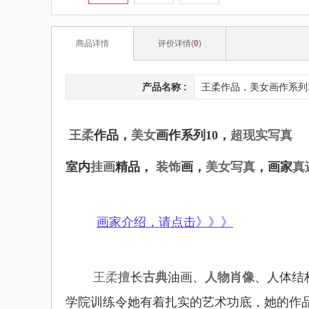
商品详情
评价详情(
0
)
产品名称 :
王柔作品，美女画作系列
王柔
作品，
美女
画作系列10，
超现实
写真
室内
挂画
精品，
装饰
画，
美女
写真
，画家
真
画家介绍，请点击》》》
王柔
擅长
古典
油画、
人物
肖像
、人体结
学院训练令她有着扎实的艺术功底，她的作