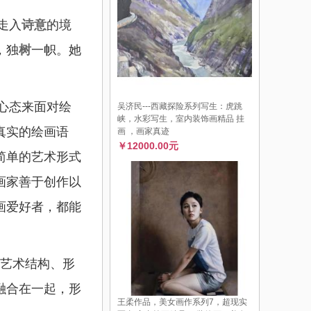
走入
诗意
的境
￥3800.00元
，独
树
一帜。她
心态来面对绘
吴济民---西藏探险系列写生：虎跳
峡，水彩写生，室内装饰画精品 挂
真实的绘画语
画 ，画家真迹
￥3800.00元
￥12000.00元
简单的艺术形式
画家善于创作以
画爱好者，都能
￥3800.00元
艺术结构、形
融合在一起，形
王柔作品，美女画作系列7，超现实