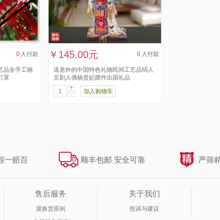
￥145.00元
0
人付款
0
人付款
艺品全手工丽
送老外的中国特色礼物民间工艺品绢人
灯罩
京剧人偶杨贵妃摆件出国礼品
+
加入购物车
-
假一赔百
顺丰包邮 安全可靠
严筛精
售后服务
关于我们
退换货原则
投诉与建议