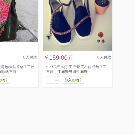
￥159.00元
0
人付款
0
人付款
肩包/大理原创手工牡
中朴民艺 纯手工 千层底布鞋 传统手工
同款帆布包
布鞋 手工布鞋男 养生布鞋
+
购物车
加入购物车
-