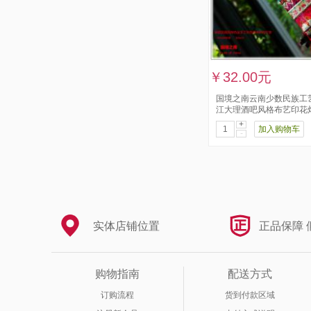
￥32.00元
国境之南云南少数民族工
江大理酒吧风格布艺印花
+
加入购物车
-
实体店铺位置
正品保障 
购物指南
配送方式
订购流程
货到付款区域