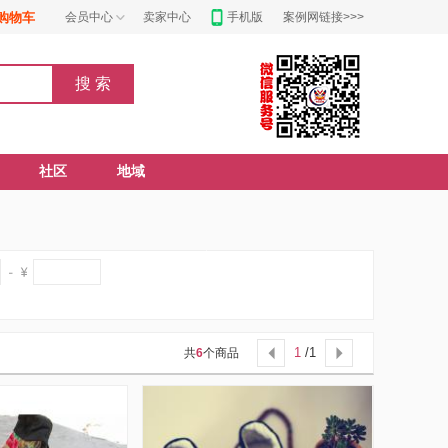
购物车
会员中心
卖家中心
手机版
案例网链接>>>
社区
地域
1
/1
共
6
个商品

