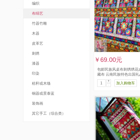
编织
布绢艺
竹器竹雕
木器
皮革艺
刺绣
￥69.00元
漆器
包邮民族风桌布刺绣绣花
印染
藏布 云南民族特色出国礼
+
加入购物车
秸秆或木绦
-
铜器或景泰蓝
装饰画
其它手工（综合类）