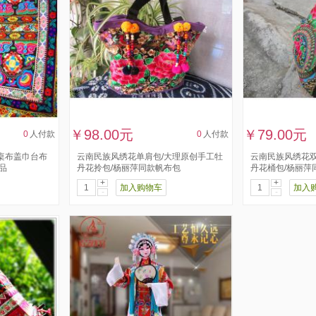
￥98.00元
￥79.00元
0
人付款
0
人付款
桌布盖巾台布
云南民族风绣花单肩包/大理原创手工牡
云南民族风绣花双
品
丹花拎包/杨丽萍同款帆布包
丹花桶包/杨丽萍
+
+
加入购物车
加入
-
-