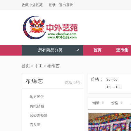
收藏中外艺苑
登录 |
退出登录
所有商品分类
首页
逛市集
首页
>
手工
>
布绢艺
价格：
30 - 60
布绢艺
商品共6件
150 - 180
地方民俗
销量
价格
剪纸贴画
紫砂陶瓷器
石头画