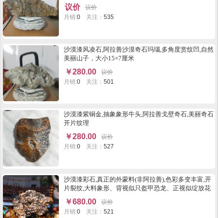
议价
议价
月销:
0
关注：
535
沙漠漆风凌石,阿拉善沙漠奇石玛瑙,多角度赏纹凹,自然
美丽山子，大小15×7厘米
￥
280.00
议价
月销:
0
关注：
501
沙漠漆紫铜金,抽象象形牛头,阿拉善戈壁奇石,美丽奇石
开片纹理
￥
280.00
议价
月销:
0
关注：
527
沙漠漆彩石,真正的外蒙料(非阿拉善),色彩多变丰富,开
片裂纹,大料象形、背视似只盔甲恐龙、正视似绽放花
朵
￥
680.00
议价
月销:
0
关注：
521