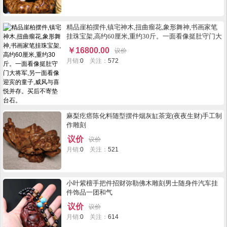
精品崖柏摆件,镇宅神木,扭曲瘤花,象形舞神,书画家笔
挂珠宝架,高约60厘米,重约30斤。一面看像挺肚守门大
将军,另一面看像迎宾的童子,威风与喜悦并存。买后不
￥
16800.00
议价
寄垫台石。
月销:
0
关注：
572
麻梨疙瘩陈化料随型摆件烟灰缸茶宠(夜夜生财)手工制
作雕刻
议价
议价
月销:
0
关注：
521
小叶紫檀手把件招财弥勒佛木雕刻男士随身件汽车挂
件饰品一团和气
议价
议价
月销:
0
关注：
614