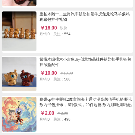
崖柏木雕十二生肖汽车钥匙扣鼠牛虎兔龙蛇马羊猴鸡
狗猪包挂件礼物
￥
16.00
议价
月销:
0
关注：
554
紫檀木绿檀木小吉象diy创意饰品挂件钥匙扣手机链包
挂吊坠配件
￥
10.00
￥
10.00
月销:
0
关注：
588
藕饼cp挂件哪吒2魔童闹海卡通动漫高颜值手机链哪吒
敖丙书包挂饰 ，6种款式，20件起批 敖丙,哪吒,哪吒热
门款,哪吒风火轮款,哪吒飘带款,哪吒背包款等6款。
￥
2.00
￥
2.00
月销:
0
关注：
498