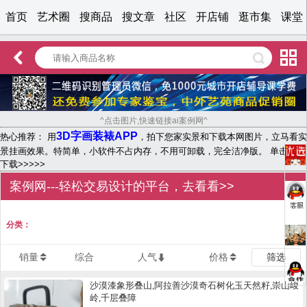
首页
艺术圈
搜商品
搜文章
社区
开店铺
逛市集
课堂
^点击图片,快速链接ai案例网^
3D字画装裱APP
热心推荐： 用
，拍下您家实景和下载本网图片，立马看实
景挂画效果。特简单，小软件不占内存，不用可卸载，完全洁净版。 单击文字
下载>>>>>
案例网---轻松交易设计的平台，去看看>>
分类：
销量
综合
人气
价格
筛选
沙漠漆象形叠山,阿拉善沙漠奇石树化玉天然籽,崇山峻
岭,千层叠障