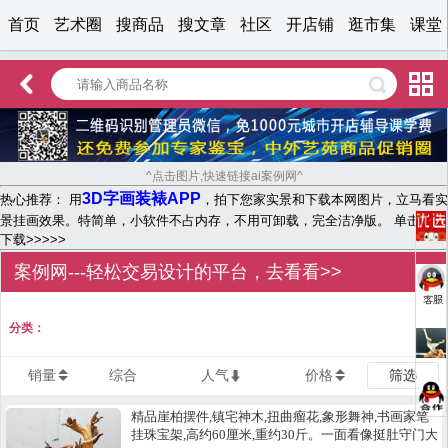
首页
艺术圈
搜商品
搜文章
社区
开店铺
逛市集
课堂
^点击图片,快速链接ai案例网^
3D字画装裱APP
热心推荐： 用
，拍下您家实景和下载本网图片，立马看实
景挂画效果。特简单，小软件不占内存，不用可卸载，完全洁净版。 单击文字
下载>>>>>
案例网---轻松交易设计的平台，去看看>>
分类：
销量
综合
人气
价格
筛选
精品崖柏摆件,镇宅神木,扭曲瘤花,象形舞神,书画家笔
挂珠宝架,高约60厘米,重约30斤。一面看像挺肚守门大