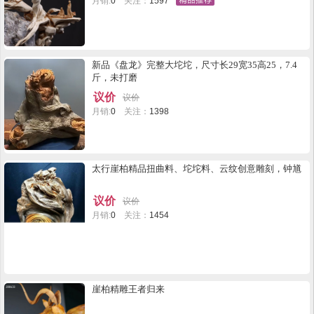
月销:
0
关注：
1597
新品《盘龙》完整大坨坨，尺寸长29宽35高25，7.4
斤，未打磨
议价
议价
月销:
0
关注：
1398
太行崖柏精品扭曲料、坨坨料、云纹创意雕刻，钟馗
议价
议价
月销:
0
关注：
1454
崖柏精雕王者归来