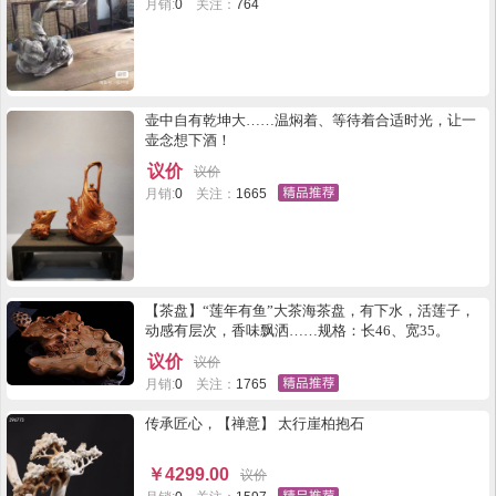
月销:
0
关注：
764
壶中自有乾坤大……温焖着、等待着合适时光，让一
壶念想下酒！
议价
议价
月销:
0
关注：
1665
【茶盘】“莲年有鱼”大茶海茶盘，有下水，活莲子，
动感有层次，香味飘洒……规格：长46、宽35。
议价
议价
月销:
0
关注：
1765
传承匠心，【禅意】 太行崖柏抱石
￥
4299.00
议价