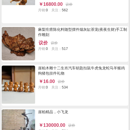
将军,另一面看像迎宾的童子,威风与喜悦并存。买后不
￥
16800.00
议价
寄垫台石。
月销:
0
关注：
562
麻梨疙瘩陈化料随型摆件烟灰缸茶宠(夜夜生财)手工制
作雕刻
议价
议价
月销:
0
关注：
517
崖柏木雕十二生肖汽车钥匙扣鼠牛虎兔龙蛇马羊猴鸡
狗猪包挂件礼物
￥
16.00
议价
月销:
0
关注：
534
崖柏精品，小飞龙
￥
130000.00
议价