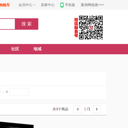
购物车
会员中心
卖家中心
手机版
案例网链接>>>
社区
地域
1
/1
共
3
个商品

