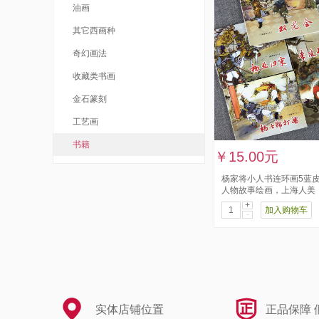
油画
其它西画种
奇幻画法
收藏类书画
金石篆刻
工艺画
书籍
￥15.00元
杨家将小人书连环画5蓝
人物故事绘画，上海人美
+
加入购物车
-
实体店铺位置
正品保障 