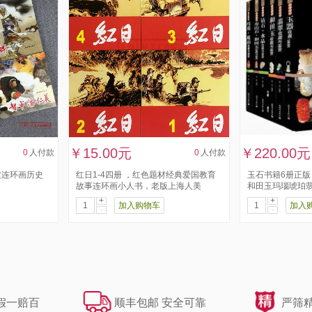
￥15.00元
￥220.00元
0
人付款
0
人付款
皮连环画历史
红日1-4四册 ，红色题材经典爱国教育
玉石书籍6册正版
故事连环画小人书，老版上海人美
和田玉玛瑙琥珀
+
+
加入购物车
加入
-
-
假一赔百
顺丰包邮 安全可靠
严筛精