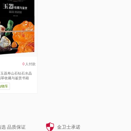
0
人付款
 玉器寿山石钻石水晶
翡翠收藏与鉴赏书籍
购物车
选 品质保证
金卫士承诺