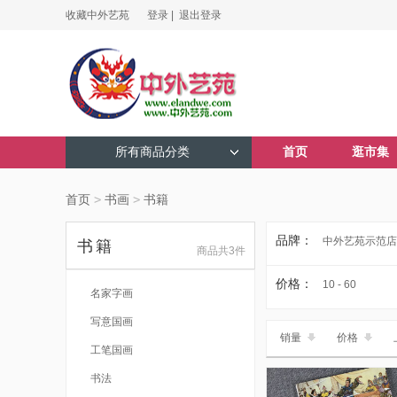
收藏中外艺苑
登录 |
退出登录
所有商品分类
首页
逛市集
首页
>
书画
>
书籍
品牌：
中外艺苑示范店
书籍
商品共3件
价格：
10 - 60
名家字画
写意国画
销量
价格
工笔国画
书法