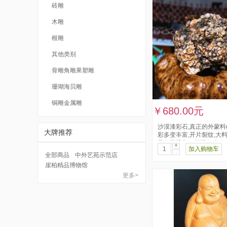
砖雕
木雕
根雕
其他类别
骨雕角雕果塑雕
珊瑚海贝雕
铜雕金属雕
￥680.00元
沙漠漆彩石,真正的外蒙料(
大牌推荐
彩多变丰富,开片裂纹,大
只盔甲恐龙、正视似绽放..
+
加入购物车
-
全部商品
中外艺苑示范店
崖柏精品博物馆
更多>