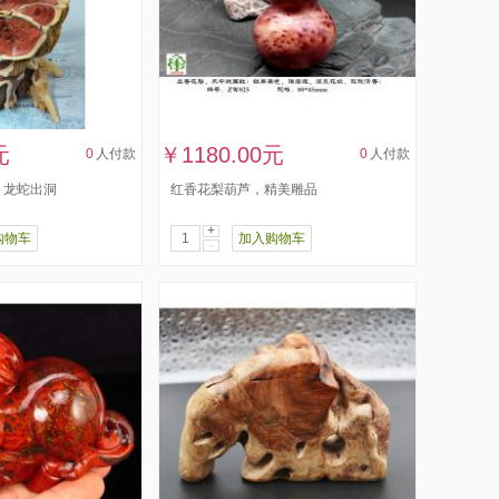
元
￥1180.00元
0
人付款
0
人付款
，龙蛇出洞
红香花梨葫芦，精美雕品
+
购物车
加入购物车
-