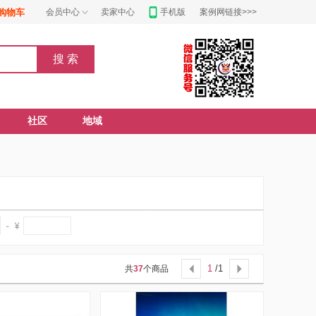
购物车
会员中心
卖家中心
手机版
案例网链接>>>
社区
地域
1
/1
共
37
个商品

