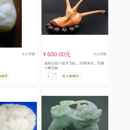
￥600.00元
0
人付款
0
人付款
崖柏云纹小直升飞机，20厘米长，完整
小树百龄
+
购物车
加入购物车
-