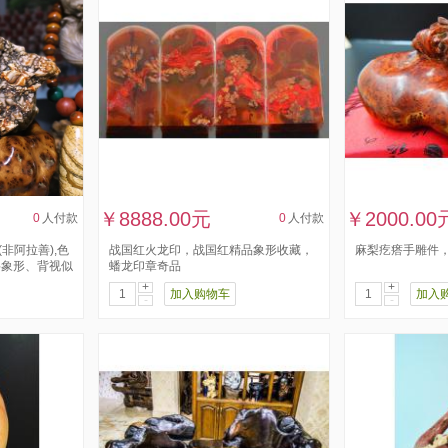
￥8888.00元
￥2000.00
0
人付款
0
人付款
非阿拉善),色
战国红火龙印，战国红精品象形收藏，
麻梨疙瘩手雕件
料象形、背视似
蟠龙印章奇品
.
+
+
加入购物车
加入
-
-