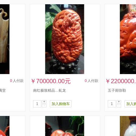
￥700000.00元
￥2200000
0
人付款
0
人付款
满堂
南红极致精品…虬龙
五子闹弥勒
+
+
加入购物车
加入
-
-