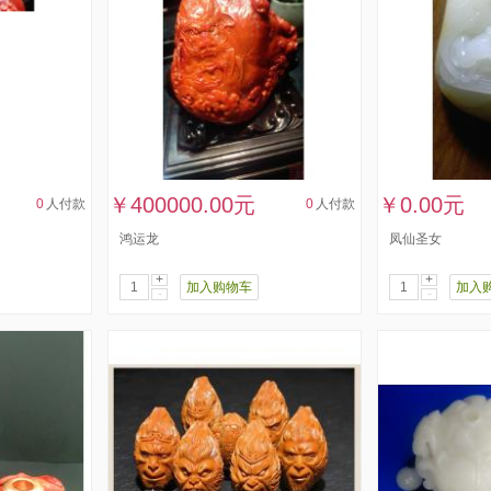
￥400000.00元
￥0.00元
0
人付款
0
人付款
鸿运龙
凤仙圣女
+
+
加入购物车
加入
-
-