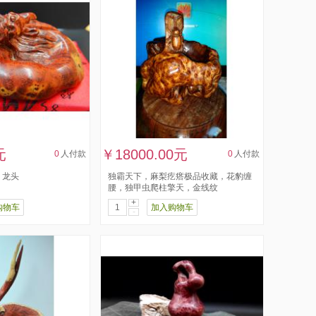
元
￥18000.00元
0
人付款
0
人付款
，龙头
独霸天下，麻梨疙瘩极品收藏，花豹缠
腰，独甲虫爬柱擎天，金线纹
+
购物车
加入购物车
-