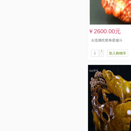
￥2600.00元
火琉璃疙瘩寿星烟斗
+
加入购物车
-