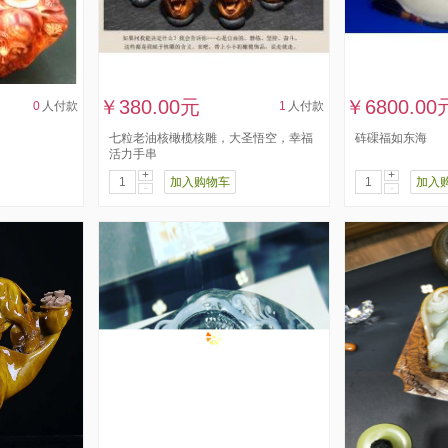
￥380.00元
￥6800.00
0
人付款
1
人付款
七粒老油核橄榄核雕，大圣悟空，幸福
砗磲福如东海
活力手串
+
+
加入购物车
加入
-
-