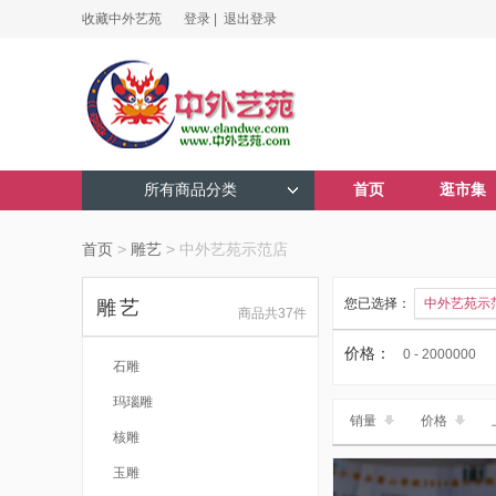
收藏中外艺苑
登录 |
退出登录
所有商品分类
首页
逛市集
首页
>
雕艺
>
中外艺苑示范店
您已选择：
中外艺苑示
雕艺
商品共37件
价格：
0 - 2000000
石雕
玛瑙雕
销量
价格
核雕
玉雕