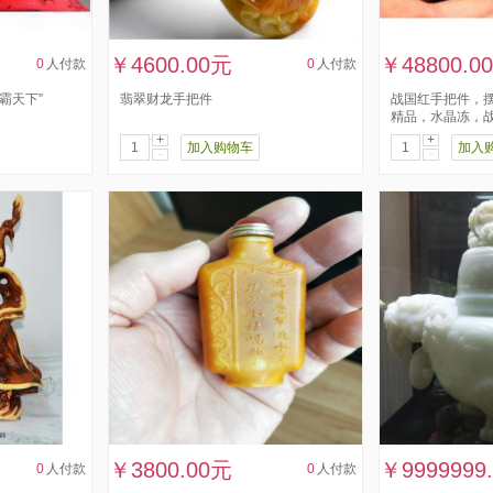
￥4600.00元
￥48800.0
0
人付款
0
人付款
霸天下”
翡翠财龙手把件
战国红手把件，
精品，水晶冻，
+
+
加入购物车
加入
-
-
￥3800.00元
￥9999999
0
人付款
0
人付款