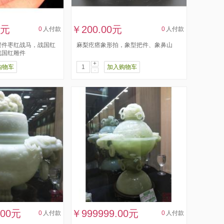
0元
￥200.00元
0
人付款
0
人付款
摆件枣红战马，战国红
麻梨疙瘩象形拍，象型把件、象鼻山
战国红雕件
+
购物车
加入购物车
-
.00元
￥999999.00元
0
人付款
0
人付款