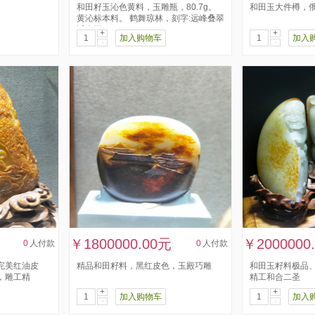
和田籽玉沁色黄料，玉雕瓶，80.7g。
和田玉大件樽，
黄沁标本料。 鹤舞琼林，刻字:远峰叠翠
近水平，...
+
+
加入购物车
加入
-
-
￥1800000.00元
￥2000000
0
人付款
0
人付款
完美红油皮
精品和田籽料，黑红皮色，玉殿巧雕
和田玉籽料极品
，雕工精
精工和合二圣
+
+
加入购物车
加入
-
-