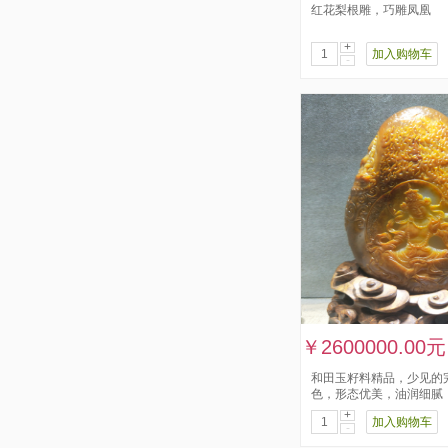
红花梨根雕，巧雕凤凰
+
加入购物车
-
￥2600000.00元
和田玉籽料精品，少见的
色，形态优美，油润细腻
+
加入购物车
-