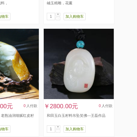
俄料，
岫玉精雕，花薰
+
购物车
加入购物车
-
.00元
￥2800.00元
0
人付款
0
人付款
、老熟油润细腻红皮籽
和田玉白玉籽料吊坠笑佛---王磊作品
+
购物车
加入购物车
-