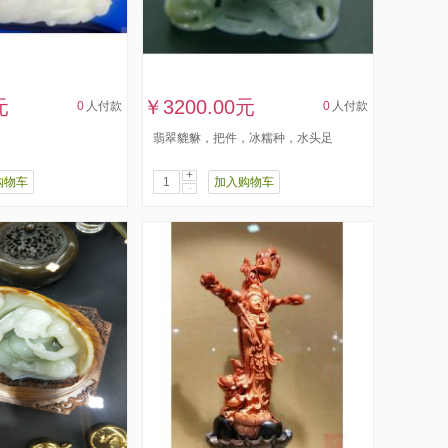
元
￥3200.00元
0
人付款
0
人付款
翡翠貔貅，把件，冰糯种，水头足
+
购物车
加入购物车
-