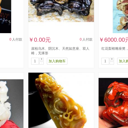
￥0.00元
￥6000.00
0
人付款
0
人付款
崖柏乌木、阴沉木、天然如意座、双人
红花梨根雕座凳
椅，无琢形
+
+
加入购物车
加入
-
-