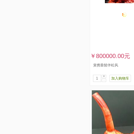
￥800000.00元
叟携垂髫伴松风
+
加入购物车
-