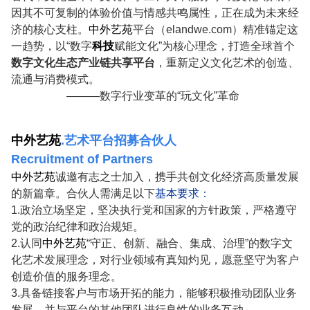
因其不可复制的体验价值与情感共鸣属性，正在成为未来经
济的核心支柱。
中外艺苑
平台（
elandwe.com
）精准锚定这
一趋势，以“数字
科技
赋能文化”为核心理念，打造全球首个
数字文化生态产业链共享平台
，重新定义文化艺术的创造、
流通与消费模式。
———数字行业变革的“玩文化”革命
中外艺苑
.艺术平台招募合伙人
Recruitment of Partners
中外艺苑
诚邀有志之士加入，携手共创文化经济高质量发展
的新篇章。合伙人需满足以下
基本要求：
1.政治立场坚定，坚决执行党和国家的方针政策，严格遵守
党的政治纪律和政治规矩。
2.认同
中外艺苑
“守正、创新、融合、集成、治理”的数字文
化艺术发展理念，对行业领域有真知灼见，愿意坚守为客户
创造价值的服务理念。
3.具备链接客户与市场开拓的能力，能够积极推动团队业务
发展，并与平台的其他团队进行良性的业务互动。