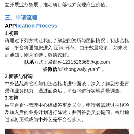
立开展业务拓展，推动项目落地并实现商业价值。
三、申请流程
APP
lication Process
1.初审
请通过下列方式让我们了解您的资历与团队情况，初步合格
者，平台将通知您进入“面谈”环节。由于数量较多，如未收
到通知，则为落选，敬请谅解。
联系
方式：发邮件1211526368@qq.com
或
微信
加“zhongwaiyiyuan” 。
2.面谈与背调
中外艺苑
高管将与初选合格者进行面谈，深入了解您专业背
景和业务能力。通过面谈后，平台将进行实地背景调查。
3.答辩
由平台企业管理中心组成答辩委员会，申请者需就过往经验
及加入后的业务计划进行陈述，并回答委员会提问。答辩通
过者将正式成为
中外艺苑
平台合伙人。