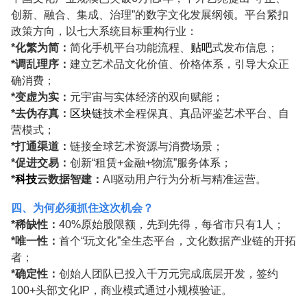
创新、融合、集成、治理”的数字文化发展纲领。平台紧扣
政策方向，以七大系统目标重构行业：
*
化繁为简：
简化手机平台功能流程、
贴吧
式发布信息；
*
调乱理序：
建立艺术品文化价值、价格体系，引导大众正
确消费；
*
变虚为实：
元宇宙与实体经济的双向赋能；
*
去伪存真：
区块链
技术全程保真、真品评鉴艺术平台、自
营模式
；
*
打通渠道：
链接全球艺术资源与消费场景；
*
促进交易：
创新
“租赁
+
金融
+
物流”服务体系；
*
科技
云数据智建：
AI
驱动用户行为分析与精准运营。
四、
为何必须抓住这次机会？
*
稀缺性：
40%
原始股限额，先到先得，每省市只有1人；
*
唯一性：
首个
“玩文化”全生态平台，文化数据产业链的开拓
者；
*
确定性：
创始人团队已投入千
万元完成底层开发，签约
100+
头部文化
IP
，商业模式通过小规模验证。