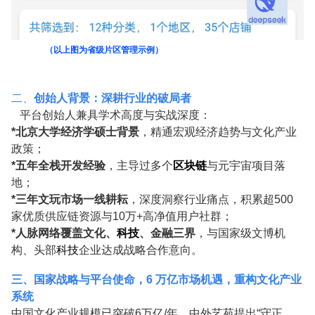
（以上图为省级片区管理示例）
二、
创始人背景：深耕行业的破局者
平台创始人兼具
学术高度
与
实战深度：
*
北京大学经济学硕士
背景
，精通宏观经济趋势与文化产业
政策；
*
五年全栈开发经验
，主导过多个
区块链
与元宇宙项目落
地；
*
三年文玩市场一线耕耘
，深度洞察行业痛点，积累超
500
家优质供应链资源与
10
万
+
高净值用户社群；
*
人脉网络覆盖文化、
科技
、金融三界
，与国家级文博机
构、头部
科技
企业达成战略合作意向。
三、
国家战略与平台使命，
6
万亿市场机遇，重构文化产业
系统
中国文化产业规模已突破
6
万亿
/
年
，中外艺苑提出
“守正、