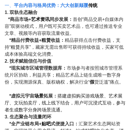
一、
平台内容与格局优势：六大创新颠覆
传统
1.
双轨生态融合
*
商品市场
+
艺术资讯
同步发展：
首创
“商品交易
+
自媒体内
容”双驱动模式，用户既可买卖艺术品，也可通过推送专业
文章、视频等内容获取流量收益。
*精品付费
收益
+
租赁
收益：
精品获得点击付费收益，支
持
“
租赁
共享”，藏家无需出售即可获得持续收益，买家可低
成本体验高端文化消费。
2.
技术赋能信任与价值
*现实城市区域管理数据库
：
市场参与者按照城市管理系
统片区协助，利益共享；精品
艺术品上链生成唯一数字身
份，实现溯源保真、版权确权，解决行业
“
假
货泛滥”痛点。
*虚拟
元宇宙
场景
拓展：
搭建虚拟购买游戏
场景
、艺术展
厅、文玩拍卖厅，线上线下结合，用户可沉浸式互动，参与
者生成数字分身跨场景流通。
3.
生态聚合与流量闭环
*
全产业链布局+
贴吧
式便捷入口：
汇聚艺术生态网站资