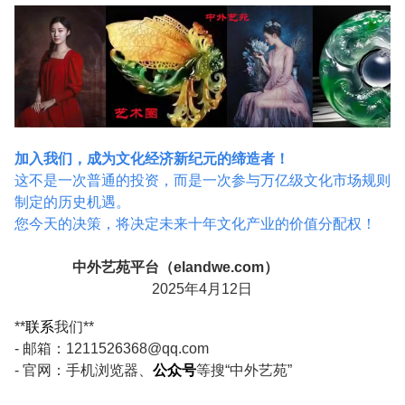
加入我们，成为文化经济新纪元的缔造者！
这不是一次普通的投资，而是一次参与
万亿级文化市场规则
制定
的历史机遇。
您今天的决策，将决定未来十年文化产业的价值分配权！
中外艺苑平台（elandwe.com）
2025
年
4
月
12
日
**
联系
我们
**
-
邮箱：
1211526368@qq.com
- 官网：手机浏览器、
公众号
等搜“中外艺苑”